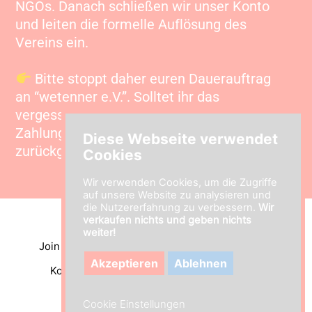
NGOs. Danach schließen wir unser Konto
und leiten die formelle Auflösung des
Vereins ein.
Bitte stoppt daher euren Dauerauftrag
an “wetenner e.V.”. Solltet ihr das
vergessen, keine Sorge – nicht zugestellte
Zahlungen werden automatisch
Diese Webseite verwendet
zurückgebucht.
Cookies
Wir verwenden Cookies, um die Zugriffe
auf unsere Website zu analysieren und
die Nutzererfahrung zu verbessern.
Wir
verkaufen nichts und geben nichts
weiter!
Join
FAQ
About us
Transparenz
Akzeptieren
Ablehnen
Kontakt
Impressum
Datenschutz
Cookie Einstellungen