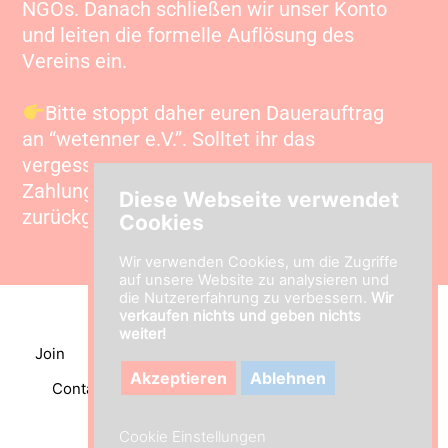
NGOs. Danach schließen wir unser Konto
und leiten die formelle Auflösung des
Vereins ein.
Bitte stoppt daher euren Dauerauftrag
an “wetenner e.V.”. Solltet ihr das
vergessen, keine Sorge – nicht zugestellte
Zahlungen werden automatisch
Diese Webseite verwendet
zurückgebucht.
Cookies
Wir verwenden Cookies, um die Zugriffe
auf unsere Website zu analysieren und
die Nutzererfahrung zu verbessern.
Wir
verkaufen nichts und geben nichts
weiter!
Join
FAQ
About us
Transparency (DE)
Akzeptieren
Ablehnen
Contact
Imprint (DE)
Data privacy (DE)
Cookie Einstellungen