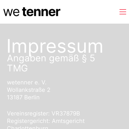
Impres­sum
Angaben gemäß § 5
TMG
wetenner e. V.
Wollankstraße 2
13187 Berlin
Vereinsregister: VR37879B
Registergericht: Amtsgericht
Charlottenburg